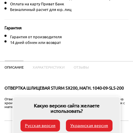
Оплата на карту Приват Банк
Безналичный расчет для юр. лиц
Гарантия
Гарантия от производителя
14 дней обмен или возврат
ОПИСАНИЕ
ХАРАКТЕРИСТИКИ
ОТЗЫВЫ
ОТВЕРТКА ШЛИЦЕВАЯ STURM 5X200, МАГН. 1040-09-SL5-200
Отвертка шлицевая SL5 200 мм. Эргономичная рукоятка, стержень из
хром-ванадиевой стали, полирован, хромирован, полностью закален с
Какую версию сайта желаете
магнитным наконечником. Имеет твердость 58 HRC (ГОСТ 47-52).
использовать?
Русская версия
Украинская версия