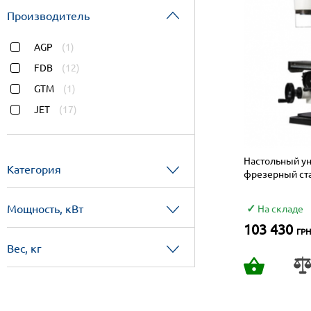
Производитель
AGP
(1)
FDB
(12)
GTM
(1)
JET
(17)
Настольный ун
Категория
фрезерный ст
Мощность, кВт
На складе
103 430
ГРН
Вес, кг