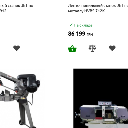
ый станок JET по
Ленточнопильный станок JET п
-912
металлу HVBS-712K
На складе
86 199
ГРН