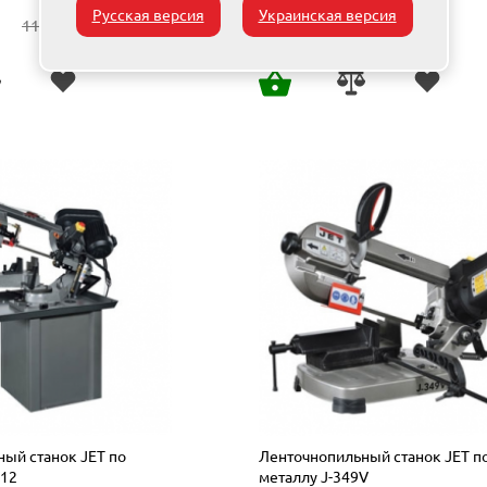
Русская версия
Украинская версия
94 145
111 500
грн
ГРН
ый станок JET по
Ленточнопильный станок JET п
712
металлу J-349V