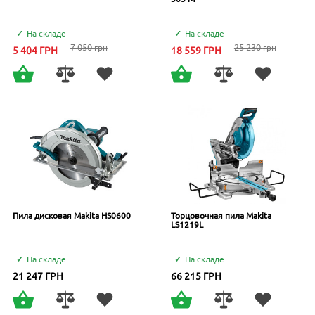
На складе
На складе
7 050
25 230
грн
грн
5 404
ГРН
18 559
ГРН
Пила дисковая Makita HS0600
Торцовочная пила Makita
LS1219L
На складе
На складе
21 247
ГРН
66 215
ГРН