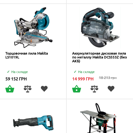
Торцовочная пила Makita
Аккумуляторная дисковая пила
LS1019L
по металлу Makita DCS553Z (без
АКБ)
На складе
На складе
18 213
грн
59 152
ГРН
14 999
ГРН