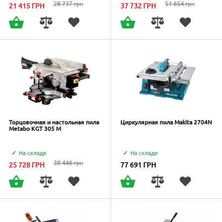
28 737
51 654
грн
грн
21 415
ГРН
37 732
ГРН
Торцовочная и настольная пила
Циркулярная пила Makita 2704N
Metabo KGT 305 M
На складе
На складе
38 446
грн
25 728
ГРН
77 691
ГРН