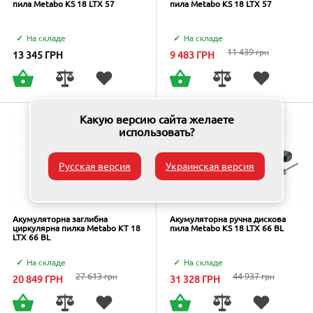
пила Metabo KS 18 LTX 57
пила Metabo KS 18 LTX 57
На складе
На складе
11 439
грн
13 345
ГРН
9 483
ГРН
Какую версию сайта желаете
использовать?
Русская версия
Украинская версия
Акумуляторна заглибна
Акумуляторна ручна дискова
циркулярна пилка Metabo KT 18
пила Metabo KS 18 LTX 66 BL
LTX 66 BL
На складе
На складе
27 613
44 937
грн
грн
20 849
ГРН
31 328
ГРН