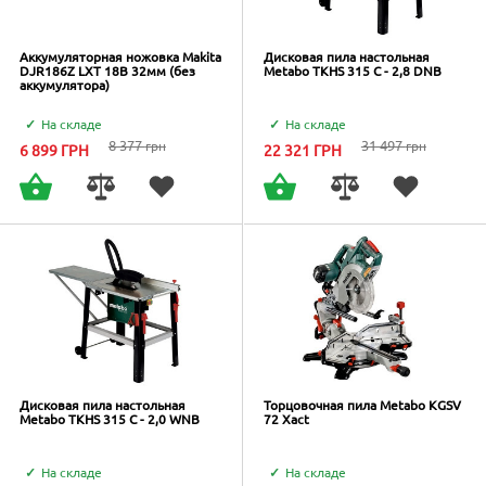
Аккумуляторная ножовка Makita
Дисковая пила настольная
DJR186Z LXT 18В 32мм (без
Metabo TKHS 315 C - 2,8 DNB
аккумулятора)
На складе
На складе
8 377
31 497
грн
грн
6 899
ГРН
22 321
ГРН
Дисковая пила настольная
Торцовочная пила Metabo KGSV
Metabo TKHS 315 C - 2,0 WNB
72 Xact
На складе
На складе