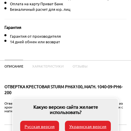
Оплата на карту Приват Банк
Безналичный расчет для юр. лиц
Гарантия
Гарантия от производителя
14 дней обмен или возврат
ОПИСАНИЕ
ХАРАКТЕРИСТИКИ
ОТЗЫВЫ
ОТВЕРТКА КРЕСТОВАЯ STURM PH6X100, МАГН. 1040-09-PH6-
200
Отвертка крестовая PH2 200 мм. Эргономичная рукоятка, стержень из
Какую версию сайта желаете
хром-ванадиевой стали, полирован, хромирован, полностью закален с
магнитным наконечником. Имеет твердость 58 HRC (ГОСТ 47-52).
использовать?
Русская версия
Украинская версия