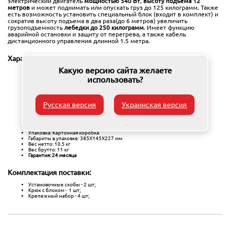
электрический двигатель
мощностью 540 Вт
,
высоту подъема 12
метров
и может поднимать или опускать груз до 125 килограмм. Также
есть возможность установить специальный блок (входит в комплект) и
сократив высоту подъема в два раза(до 6 метров) увеличить
грузоподъемность
лебедки до 250 килограмм
. Имеет функцию
аварийной остановки и защиту от перегрева, а также кабель
дистанционного управления длинной 1.5 метра.
Характеристики:
Какую версию сайта желаете
Напряжение: 220 В
Максимальная мощность: 540 Вт
использовать?
Грузоподъемность с блоком: 0.25 т
Грузоподъемность без блока: 0.125 т
Максимальная высота подъема с блоком: 6 м
Максимальная высота подъема без блока: 12 м
Русская версия
Украинская версия
Скорость подъема с блоком: 4 м/сек
Скорость подъема без блока: 8 м/сек
Диаметр троса: 3.15 мм
Длина троса: 12 м
Тормоз подъема: Есть
Упаковка: Картонная коробка
Габариты в упаковке: 385X145X227 мм
Вес нетто: 10.5 кг
Вес брутто: 11 кг
Гарантия: 24 месяца
Комплектация поставки:
Установочные скобы - 2 шт;
Крюк с блоком - 1 шт;
Крепежный набор - 4 шт;