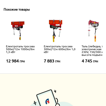
Похожие товары
Електроталь тросова
Електроталь тросова
Таль (лебедка, те
500кг/12м 1000кг/6м
300кг/12м 600кг/6м 1,0
электрическая м
1,3 кВт
кВт
230V, 150/300 кг,
высота подъема 
(HGS300) TORIN
12 984
7 883
4 745
TRH0300
ГРН
ГРН
ГРН