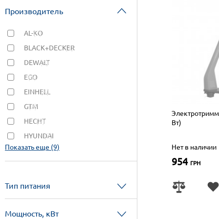
Производитель
AL-KO
(7)
BLACK+DECKER
(1)
DEWALT
(4)
EGO
(6)
EINHELL
(4)
GTM
(2)
Электротримме
HECHT
(9)
Вт)
HYUNDAI
(2)
Показать еще (9)
Нет в наличии
954
ГРН
Тип питания
Мощность, кВт