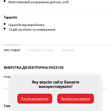
Безготівковий розрахунок для юр. осіб
Гарантія
Гарантія від виробника
14 діб на обмін та повернення
ПРО ТОВАР
ХАРАКТЕРИСТИКИ
ВІДГУКИ
ВИКРУТКА ДІЕЛЕКТРИЧНА PH2X100
Отвертка диэлектрическая Sturm PH2x100
Яку версію сайту бажаєте
використовувати?
Російська версія
Українська версія
Схожі товари