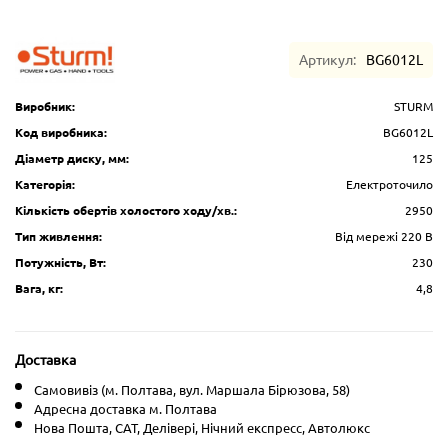
Артикул:
BG6012L
Виробник:
STURM
Код виробника:
BG6012L
Діаметр диску, мм:
125
Категорія:
Електроточило
Кількість обертів холостого ходу/хв.:
2950
Тип живлення:
Від мережі 220 В
Потужність, Вт:
230
Вага, кг:
4,8
Доставка
Самовивіз (м. Полтава, вул. Маршала Бірюзова, 58)
Адресна доставка м. Полтава
Нова Пошта, CAT, Делівері, Нічний експресс, Автолюкс