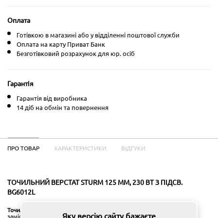
Оплата
Готівкою в магазині або у відділенні поштової служби
Оплата на карту Приват Банк
Безготівковий розрахунок для юр. осіб
Гарантія
Гарантія від виробника
14 діб на обмін та повернення
ПРО ТОВАР
ХАРАКТЕРИСТИКИ
ВІДГУКИ
ТОЧИЛЬНИЙ ВЕРСТАТ STURM 125 ММ, 230 ВТ З ПІДСВ.
BG6012L
Точильний верстат Sturm BG6012L
використовується в гаражах,
Яку версію сайту бажаєте
заміських будинках і невеликих майстерень для заточування