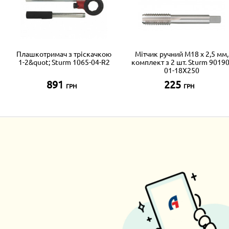
Плашкотримач з тріскачкою
Мітчик ручний М18 х 2,5 мм,
1-2&quot; Sturm 1065-04-R2
комплект з 2 шт. Sturm 90190
01-18X250
891
225
ГРН
ГРН