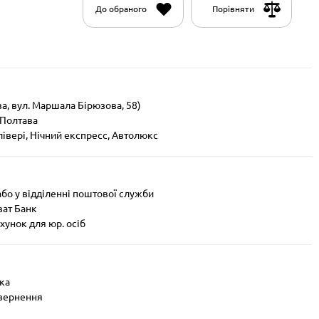
До обраного
Порівняти
а, вул. Маршала Бірюзова, 58)
 Полтава
лівері, Нічний експресс, Автолюкс
або у відділенні поштової служби
ват Банк
хунок для юр. осіб
ика
овернення