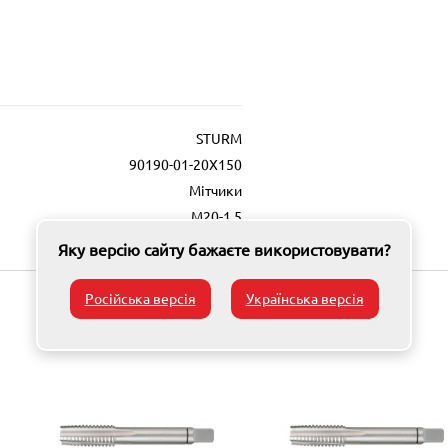
STURM
90190-01-20X150
Мітчики
M20-1,5
Яку версію сайту бажаєте використовувати?
Російська версія
Українська версія